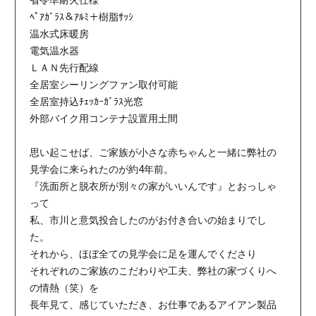
ﾍﾟｱｶﾞﾗｽ＆ｱﾙﾐ＋樹脂ｻｯｼ
温水式床暖房
電気温水器
ＬＡＮ先行配線
全居室シーリングファン取付可能
全居室持込ﾁｪｯｶｰｶﾞﾗｽ光窓
外部バイク用コンテナ設置用土間
思い起こせば、ご家族が小さな赤ちゃんと一緒に弊社の
見学会に来られたのが約4年前。
『洗面所と脱衣所が別々の家がいいんです』とおっしゃ
って
私、市川と意気投合したのがお付き合いの始まりでし
た。
それから、ほぼ全ての見学会に足を運んでくださり
それぞれのご家族のこだわりや工夫、弊社の家づくりへ
の情熱（笑）を
長年見て、感じていただき、お仕事であるアイアン製品