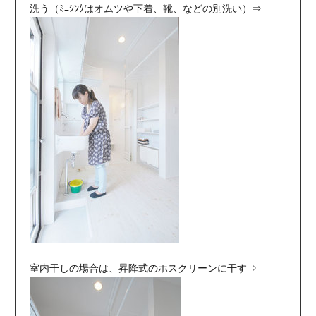
洗う（ﾐﾆｼﾝｸはオムツや下着、靴、などの別洗い）⇒
室内干しの場合は、昇降式のホスクリーンに干す⇒