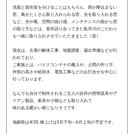
洗面と脱衣室を分けることはもちろん、雨が降込まない
窓、風をたくさん取り入れられる窓、光を取り入れる窓
など、光や風、空間の抜け感、メンテナンスの面から窓
の取り方などは、長年語り合ってきた私市川のこだわり
も一緒に取り入れさせていただきました（笑）
現在は、古屋の解体工事、地盤調査、届出準備などが行
われており、
ご家族とは、バイクコンテナの搬入や、土間の作り方、
外部の高さや給排水、電気工事などのお打合せを中心に
行っております。
なんでも自分で制作されるご主人の自作の照明器具やア
イアン製品、家具や小物なども取り入れて
味のある暖かい家になりそうです。
地鎮祭は4/20, 棟上げは5月下旬～6月上旬の予定です。