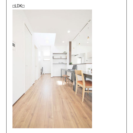
□LDK□