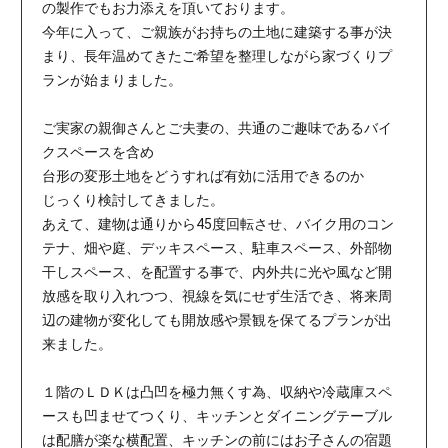
の製作でもお力添えを頂いております。
今年に入って、ご親族がお持ちの土地に建築する事が決
まり、長年温めてきたご希望を整理しながら家づくりプ
ランが始まりました。
ご実家の親御さんとご夫妻の、共通のご趣味であるバイ
クスペースを含め
台形の変形土地をどうすれば有効に活用できるのか
じっくり検討してきました。
あえて、建物は通りから45度回転させ、バイク用のコン
テナ、畑や庭、デッキスペース、駐車スペース、外部物
干しスペース、を配置する事で、内外共に光や風など開
放感を取り入れつつ、視線を気にせず生活でき、将来周
辺の建物が変化しても開放感や景観を保てるプランが出
来ました。
１階のＬＤＫは凸凹を極力無くす為、収納や冷蔵庫スペ
ースも凹ませてつくり、キッチンとダイニングテーブル
は配膳が楽な横配置、キッチンの前にはお子さんの宿題