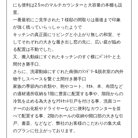
にも便利は2.5ｍのマルチカウンターと大容量の本棚も設
置。
一番最初にご見学されたＴ様邸の間取りは最後まで印象
が強く残っていらっしゃったようで
キッチンの真正面にリビングと小上がり無しの和室、そ
してそれぞれの大きな履き出し窓の先に、広い庭が臨め
る配置は不動でした。
又、搬入動線にすぐれたキッチンのすぐ横にﾊﾟﾝﾄﾘｰと土
間付き勝手口、
さらに、洗濯動線にすぐれた南側のﾗﾝﾄﾞﾘｰ&脱衣室の内外
物干しスペースを繋ぐ土間付き勝手口
家族の季節内の衣類や、鞄やコート、ﾀｵﾙ、本、布団など
の適材適所収納を1階に豊富に配置する事や、階段からの
冷気を止める為大きなｱｳﾄｾｯﾄ引戸を付ける事、洗面コー
ナーのお化粧やドライヤーなどに便利なカウンターを並
べて配置する事、2階のホールの収納や開口部の大きな引
戸、書斎、などなど、弊社のお客様のこだわりの集大成
のプランに仕上がっております。