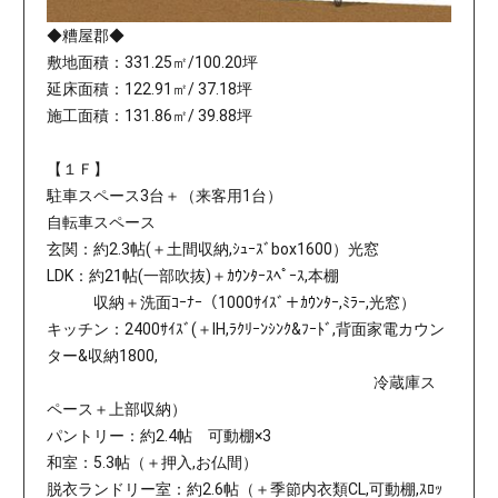
◆糟屋郡◆
敷地面積：331.25㎡/100.20坪
延床面積：122.91㎡/ 37.18坪
施工面積：131.86㎡/ 39.88坪
【１Ｆ】
駐車スペース3台＋（来客用1台）
自転車スペース
玄関：約2.3帖(＋土間収納,ｼｭｰｽﾞbox1600）光窓
LDK：約21帖(一部吹抜)＋ｶｳﾝﾀｰｽﾍﾟｰｽ,本棚
収納＋洗面ｺｰﾅｰ（1000ｻｲｽﾞ＋ｶｳﾝﾀｰ,ﾐﾗｰ,光窓）
キッチン：2400ｻｲｽﾞ(＋IH,ﾗｸﾘｰﾝｼﾝｸ&ﾌｰﾄﾞ,背面家電カウン
ター&収納1800,
冷蔵庫ス
ペース＋上部収納）
パントリー：約2.4帖 可動棚×3
和室：5.3帖（＋押入,お仏間）
脱衣ランドリー室：約2.6帖（＋季節内衣類CL,可動棚,ｽﾛｯ