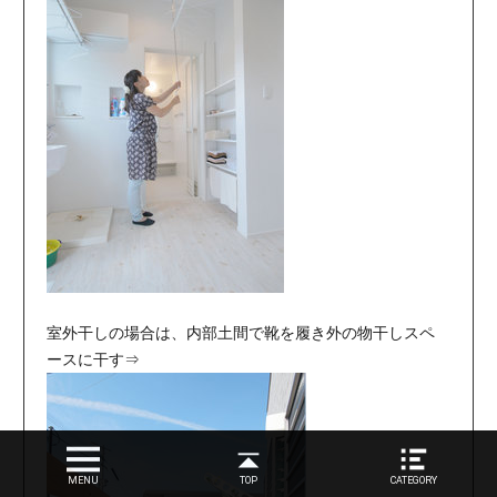
室外干しの場合は、内部土間で靴を履き外の物干しスペ
ースに干す⇒
MENU
TOP
CATEGORY