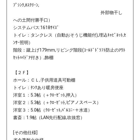
ﾌﾟｼﾝｸ,ﾎｽｸﾘｰﾝ,
外部物干し
への土間付勝手口）
システムバス:1618ｻｲｽﾞ
トイレ：タンクレス（自動おそうじ機能付),埋込ｷｬﾋﾞﾈｯﾄ,ｾ
ﾝｻｰ照明）
階段：蹴上げ179mm,リビング階段(ｺｰﾙﾄﾞﾄﾞﾗﾌﾄ防止のｱｳﾄ
ｾｯﾄﾊｲﾄﾞｱ付き）,飾棚
【２Ｆ】
ホール：ＣＬ,子供用道具可動棚
トイレ：ﾀﾝｸあり暖房便座
洋室１：5.3帖（＋ｸﾛｰｾﾞｯﾄ,押入）
洋室２：5.3帖（＋ｸﾛｰｾﾞｯﾄ,ピアノスペース）
洋室３：5.0帖（ｸﾛｰｾﾞｯﾄ,ﾊﾞﾙｺﾆｰ＋水道）
書斎：1.9帖（LAN先行配線,吹抜窓）
[その他仕様]
省令準耐火仕様