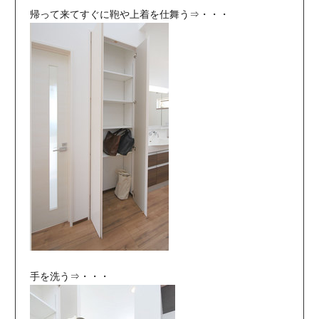
帰って来てすぐに鞄や上着を仕舞う⇒・・・
手を洗う⇒・・・