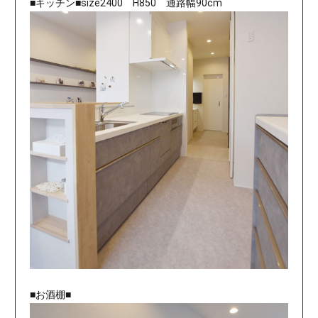
■キッチン■size2400 H850 通路幅90cm
■お酒棚■