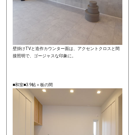
壁掛けTVと造作カウンター面は、アクセントクロスと間
接照明で、ゴージャスな印象に。
■和室■3.9帖＋板の間