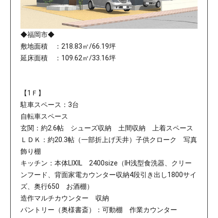
◆福岡市◆
敷地面積 ：218.83㎡/66.19坪
延床面積 ：109.62㎡/33.16坪
【1Ｆ】
駐車スペース：3台
自転車スペース
玄関：約2.6帖 シューズ収納 土間収納 上着スペース
ＬＤＫ：約20.3帖（一部折上げ天井）子供クローク 写真
飾り棚
キッチン：本体LIXIL 2400size（IH浅型食洗器、クリー
ンフード、背面家電カウンター収納4段引き出し1800サイ
ズ、奥行650 お酒棚）
造作マルチカウンター 収納
パントリー（奥様書斎）：可動棚 作業カウンター