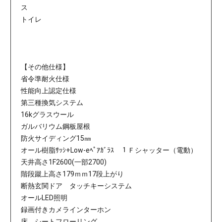
ス
トイレ
【その他仕様】
省令準耐火仕様
性能向上認定仕様
第三種換気システム
16kグラスウール
ガルバリウム鋼板屋根
防火サイディング15㎜
オール樹脂ｻｯｼ+Low-eﾍﾟｱｶﾞﾗｽ １Ｆシャッター（電動）
天井高さ1F2600(一部2700)
階段蹴上高さ179ｍｍ17段上がり
断熱玄関ドア タッチキーシステム
オールLED照明
録画付きカメラインターホン
床 シートフローリング