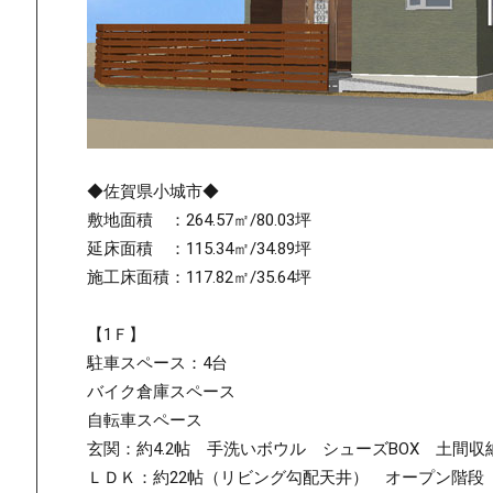
◆佐賀県小城市◆
敷地面積 ：264.57㎡/80.03坪
延床面積 ：115.34㎡/34.89坪
施工床面積：117.82㎡/35.64坪
【1Ｆ】
駐車スペース：4台
バイク倉庫スペース
自転車スペース
玄関：約4.2帖 手洗いボウル シューズBOX 土間収
ＬＤＫ：約22帖（リビング勾配天井） オープン階段