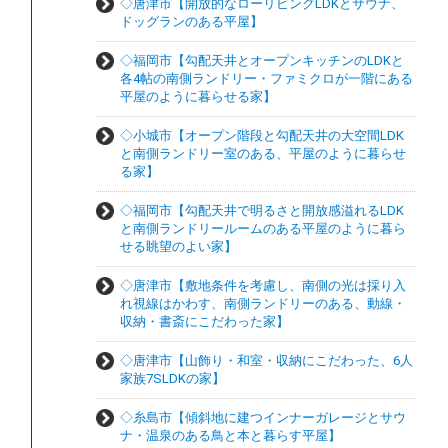
◇唐津市【開放的なローリビングLDKとサウナ、
ドッグランのある平屋】
◇福岡市【勾配天井とオープンキッチンのLDKと
各4帖の南側ランドリー・ファミクロが一階にある
平屋のように暮らせる家】
◇小城市【オープン階段と勾配天井の大空間LDK
と南側ランドリー室のある、平屋のように暮らせ
る家】
◇福岡市【勾配天井で明るさと開放感溢れるLDK
と南側ランドリールームのある平屋のように暮ら
せる眺望のよい家】
◇唐津市【敷地条件を考慮し、南側の光は採り入
れ視線はかわす、南側ランドリーのある、動線・
収納・書斎にこだわった家】
◇唐津市【山飾り・和室・収納にこだわった、6人
家族7SLDKの家】
◇糸島市【傾斜地に建つインナーガレージとサウ
ナ・温泉のある鳥と本と暮らす平屋】