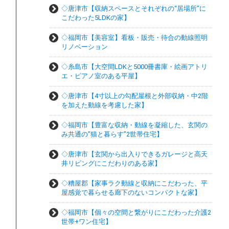
◇唐津市【収納スペースとそれぞれの“居場所”に
こだわった5LDKの家】
◇福岡市【美容室】看板・販売・待合の動線照明
リノベーション
◇糸島市【大空間LDKと5000冊書庫・絵画アトリ
エ・ピアノ室のある平屋】
◇唐津市【4寸以上の勾配屋根と外部収納・中2階
を加えた動線を考慮した家】
◇福岡市【豊富な収納・動線を凝縮した、玄関の
み共通の”猫と暮らす”2世帯住宅】
◇唐津市【玄関から出入りできるガレージと高天
井リビングにこだわりのある家】
◇糟屋郡【家事ラク動線と収納にこだわった、平
屋感覚で暮らせる廊下のないコンパクトな家】
◇福岡市【個々の空間と繋がりにこだわった介護2
世帯+ワン住宅】