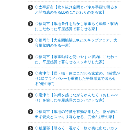
◇太宰府市【吹き抜け空間とパネル手摺で明るさ
と開放感のあるLDKにこだわりのある家】
◇福岡市【敷地条件を活かし家事らく動線・収納
にこだわった平屋感覚で暮らせる家】
◇福岡市【大空間眺望LDKとスキップフロア、大
容量収納のある平屋】
◇福岡市【家事動線と使いやすい収納にこだわっ
た、平屋感覚で暮らせるスッキリした家】
◇唐津市【居・職・住にこだわる家族の、1階繋が
り2階プライバシーを重視した平屋感覚で暮らせ
る”俺の家”】
◇唐津市【沖縄を感じながらゆんたく（おしゃべ
り）を愉しむ平屋感覚のコンパクトな家】
◇福岡市【敷地の特徴を有効活用した、物が表に
出ず愛犬とスッキリ暮らせる、完全2世帯の家】
◇糟屋郡【明るく・温かく・物が表に出ないカフ