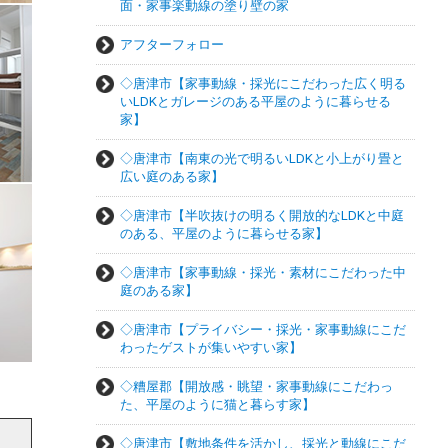
面・家事楽動線の塗り壁の家
アフターフォロー
◇唐津市【家事動線・採光にこだわった広く明る
いLDKとガレージのある平屋のように暮らせる
家】
◇唐津市【南東の光で明るいLDKと小上がり畳と
広い庭のある家】
◇唐津市【半吹抜けの明るく開放的なLDKと中庭
のある、平屋のように暮らせる家】
◇唐津市【家事動線・採光・素材にこだわった中
庭のある家】
◇唐津市【プライバシー・採光・家事動線にこだ
わったゲストが集いやすい家】
◇糟屋郡【開放感・眺望・家事動線にこだわっ
た、平屋のように猫と暮らす家】
◇唐津市【敷地条件を活かし、採光と動線にこだ