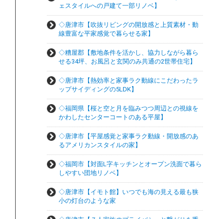
ェスタイルへの戸建て一部リノベ】
◇唐津市【吹抜リビングの開放感と上質素材・動
線豊富な平家感覚で暮らせる家】
◇糟屋郡【敷地条件を活かし、協力しながら暮ら
せる34坪、お風呂と玄関のみ共通の2世帯住宅】
◇唐津市【熱効率と家事ラク動線にこだわったラ
ップサイディングの5LDK】
◇福岡県【桜と空と月を臨みつつ周辺との視線を
かわしたセンターコートのある平屋】
◇唐津市【平屋感覚と家事ラク動線・開放感のあ
るアメリカンスタイルの家】
◇福岡市【対面L字キッチンとオープン洗面で暮ら
しやすい団地リノベ】
◇唐津市【イモト館】いつでも海の見える最も狭
小の灯台のような家