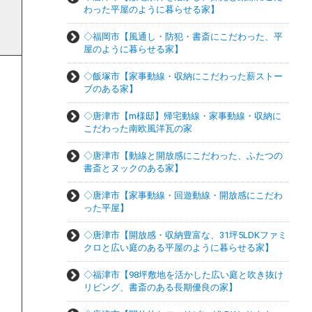
わった平屋のように暮らせる家】
◇福岡市【風通し・防犯・書斎にこだわった、平
屋のように暮らせる家】
◇飯塚市【家事動線・収納にこだわった薪ストー
ブのある家】
◇唐津市【m様邸】帰宅動線・家事動線・収納に
こだわった南欧風洋瓦の家
◇唐津市【動線と開放感にこだわった、ふたつの
書斎とヌックのある家】
◇唐津市【家事動線・回遊動線・開放感にこだわ
った平屋】
◇唐津市【開放感・収納豊富な、31坪5LDKファミ
クロと広い庭のある平屋のように暮らせる家】
◇福津市【98坪敷地を活かした広い庭と吹き抜け
リビング、書斎のある長期優良の家】