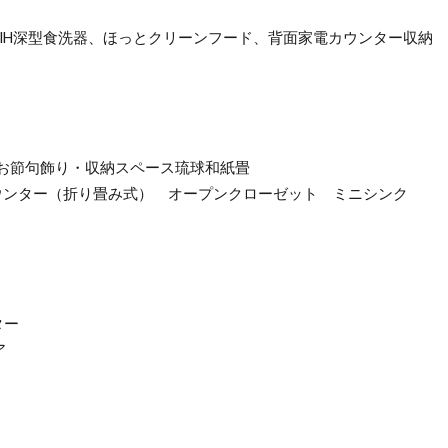
ルワイドIH深型食洗器、ほっとクリーンフード、背面家電カウンター収納
 お節句飾り・収納スペース琉球和紙畳
カウンター（折り畳み式） オープンクローゼット ミニシンク
ター
ア