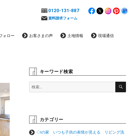
0120-131-887
資料請求フォーム
フォロー
お客さまの声
土地情報
現場通信
キーワード検索
検
検
索
索:
カテゴリー
◇Ⅰの家 いつも子供の表情が見える リビング洗