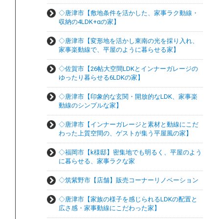
◇唐津市【敷地条件を活かした、家事ラク動線・
収納の4LDK+αの家】
◇唐津市【変形地を活かし東南の光を採り入れ、
家事楽動線で、平屋のように暮らせる家】
◇佐賀市【26帖大空間LDKとインナーガレージの
ゆったり暮らせる6LDKの家】
◇唐津市【印象的な玄関・開放的なLDK、家事楽
動線のシンプルな家】
◇唐津市【インナーガレージと素材と動線にこだ
わった上質空間の、ゲストが集う平屋風の家】
◇福岡市【k様邸】密集地でも明るく、平屋のよう
に暮らせる、家事ラクな家
◇筑紫野市【店舗】販売コーナーリノベーション
◇唐津市【家族の様子を感じられるLDKの配置と
広さ感・家事動線にこだわった家】