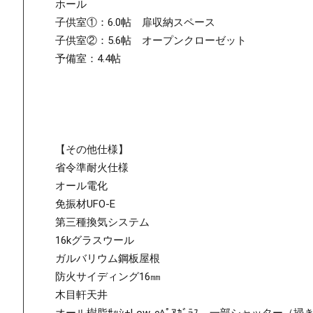
ホール
子供室①：6.0帖 扉収納スペース
子供室②：5.6帖 オープンクローゼット
予備室：4.4帖
【その他仕様】
省令準耐火仕様
オール電化
免振材UFO-E
第三種換気システム
16kグラスウール
ガルバリウム鋼板屋根
防火サイディング16㎜
木目軒天井
オール樹脂ｻｯｼ+Low-eﾍﾟｱｶﾞﾗｽ 一部シャッター（