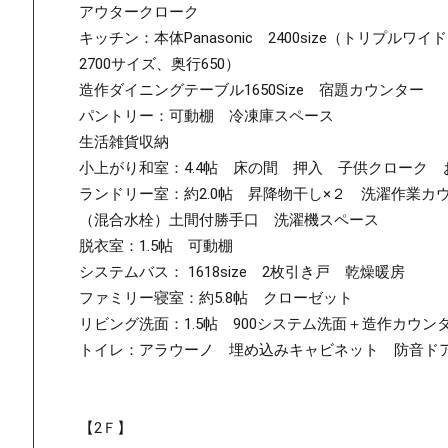
アウタークローク
キッチン：本体Panasonic 2400size（トリプ
2700サイズ、奥行650）
造作ダイニングテーブル1650Size 宿題カウンター
パントリー：可動棚 冷凍庫スペース
生活雑貨収納
小上がり和室：4.4帖 床の間 押入 子供クローク
ランドリー室：約2.0帖 昇降物干し×２ 洗濯作業
（混合水栓）土間付勝手口 洗濯機スペース
脱衣室：1.5帖 可動棚
システムバス： 1618size 2枚引き戸 乾燥暖房
ファミリー寝室：約5.8帖 クローゼット
リビング洗面：1.5帖 900システム洗面＋造作カウン
トイレ：アラウーノ 埋め込みキャビネット 防音ド
【2Ｆ】