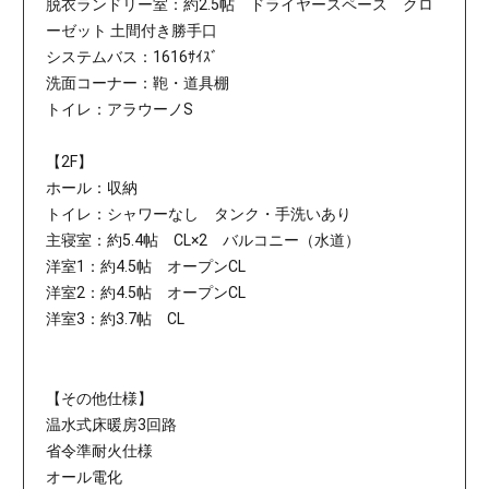
脱衣ランドリー室：約2.5帖 ドライヤースペース クロ
ーゼット 土間付き勝手口
システムバス：1616ｻｲｽﾞ
洗面コーナー：鞄・道具棚
トイレ：アラウーノS
【2F】
ホール：収納
トイレ：シャワーなし タンク・手洗いあり
主寝室：約5.4帖 CL×2 バルコニー（水道）
洋室1：約4.5帖 オープンCL
洋室2：約4.5帖 オープンCL
洋室3：約3.7帖 CL
【その他仕様】
温水式床暖房3回路
省令準耐火仕様
オール電化