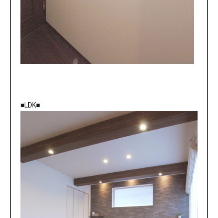
■LDK■