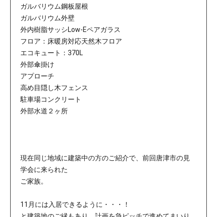
ガルバリウム鋼板屋根
ガルバリウム外壁
外内樹脂サッシLow-Eペアガラス
フロア：床暖房対応天然木フロア
エコキュート：370L
外部傘掛け
アプローチ
高め目隠し木フェンス
駐車場コンクリート
外部水道２ヶ所
現在同じ地域に建築中の方のご紹介で、前回唐津市の見
学会に来られた
ご家族。
11月には入居できるように・・・！
と建築地のご縁もあり、計画を急ピッチで進めてまいり