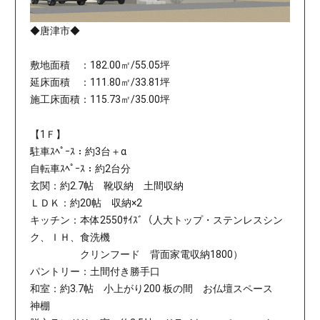
◆唐津市◆
敷地面積 ：182.00㎡/55.05坪
延床面積 ：111.80㎡/33.81坪
施工床面積：115.73㎡/35.00坪
【1Ｆ】
駐車ｽﾍﾟｰｽ：約3台＋α
自転車ｽﾍﾟｰｽ：約2台分
玄関：約2.7帖 靴収納 土間収納
ＬＤＫ：約20帖 収納×2
キッチン：本体2550ｻｲｽﾞ（人大トップ・ステンレスシン
ク、ＩＨ、食洗機
クリンフード 背面家電収納1800）
パントリー：土間付き勝手口
和室：約3.7帖 小上がり200 板の間 お仏壇スペース
神棚