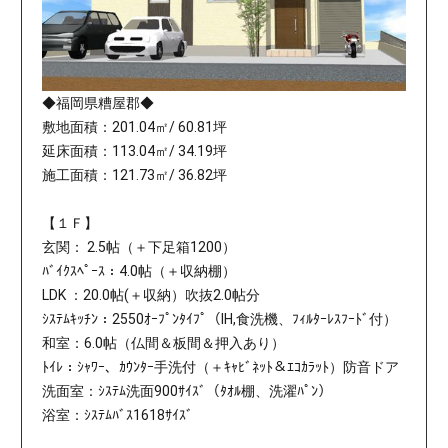
◆福岡県糟屋郡◆
敷地面積：201.04㎡/ 60.81坪
延床面積：113.04㎡/ 34.19坪
施工面積：121.73㎡/ 36.82坪
【１Ｆ】
玄関： 2.5帖（＋下足箱1200）
ﾊﾞｲｸｽﾍﾟｰｽ：4.0帖（＋収納棚）
LDK ：20.0帖(＋収納）吹抜2.0帖分
ｼｽﾃﾑｷｯﾁﾝ：2550ｵｰﾌﾟﾝﾀｲﾌﾟ（IH,食洗機、ﾌｨﾙﾀｰﾚｽﾌｰﾄﾞ付）
和室：6.0帖（仏間＆板間＆押入あり）
ﾄｲﾚ：ｼｬﾜｰ、ｶｳﾝﾀｰ手洗付（＋ｷｬﾋﾞﾈｯﾄ＆ｴｺｶﾗｯﾄ）防音ドア
洗面室：ｼｽﾃﾑ洗面900ｻｲｽﾞ（ﾀｵﾙ棚、洗濯ﾊﾟﾝ）
浴室：ｼｽﾃﾑﾊﾞｽ1618ｻｲｽﾞ