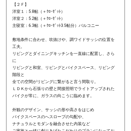
【２Ｆ】
洋室１：5.8帖（＋ｸﾛｰｾﾞｯﾄ）
洋室２：5.2帖（＋ｸﾛｰｾﾞｯﾄ）
主寝室：6.3帖（＋ｸﾛｰｾﾞｯﾄ3.5帖分）バルコニー
敷地条件に合わせ、吹抜けや、調ワイドサッシの位置を
工夫。
リビングとダイニングキッチンを一直線に配置し、さら
に
リビングと和室、リビングとバイクスペース、リビング
階段と
全ての空間がリビングに繋がると言う間取り。
ＬＤＫから石張りの壁と間接照明でライトアップされた
バイクが常に、ガラスの向こうに臨めます。
外観のデザイン、サッシの形や高さをはじめ
バイクスペースのへスロープの勾配や、
ナチュラルとモダンを融合させた内装など
ご家族と一緒に創りあげたこだわりのプランになってお