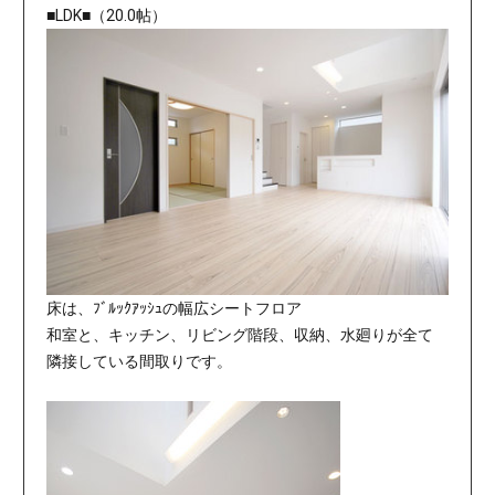
■LDK■（20.0帖）
床は、ﾌﾞﾙｯｸｱｯｼｭの幅広シートフロア
和室と、キッチン、リビング階段、収納、水廻りが全て
隣接している間取りです。