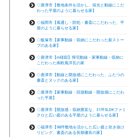
◇唐津市【敷地条件を活かし、採光と動線にこだ
わった平屋のように暮らせる家】
◇福岡市【風通し・防犯・書斎にこだわった、平
屋のように暮らせる家】
◇飯塚市【家事動線・収納にこだわった薪ストー
ブのある家】
◇唐津市【m様邸】帰宅動線・家事動線・収納に
こだわった南欧風洋瓦の家
◇唐津市【動線と開放感にこだわった、ふたつの
書斎とヌックのある家】
◇唐津市【家事動線・回遊動線・開放感にこだわ
った平屋】
◇唐津市【開放感・収納豊富な、31坪5LDKファミ
クロと広い庭のある平屋のように暮らせる家】
◇福津市【98坪敷地を活かした広い庭と吹き抜け
リビング、書斎のある長期優良の家】