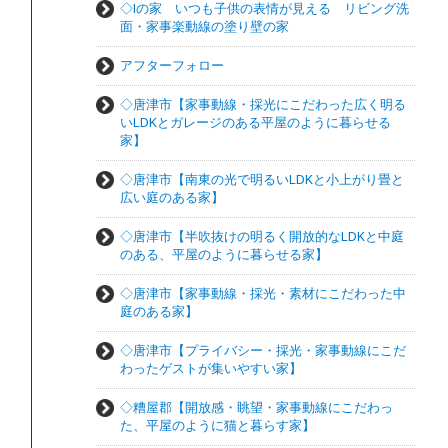
◇Ⅰの家 いつも子供の表情が見える リビング洗
面・家事楽動線の塗り壁の家
アフターフォロー
◇唐津市【家事動線・採光にこだわった広く明る
いLDKとガレージのある平屋のように暮らせる
家】
◇唐津市【南東の光で明るいLDKと小上がり畳と
広い庭のある家】
◇唐津市【半吹抜けの明るく開放的なLDKと中庭
のある、平屋のように暮らせる家】
◇唐津市【家事動線・採光・素材にこだわった中
庭のある家】
◇唐津市【プライバシー・採光・家事動線にこだ
わったゲストが集いやすい家】
◇糟屋郡【開放感・眺望・家事動線にこだわっ
た、平屋のように猫と暮らす家】