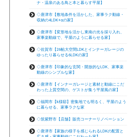
ナ・温泉のある鳥と本と暮らす平屋】
◇唐津市【敷地条件を活かした、家事ラク動線・
収納の4LDK+αの家】
◇唐津市【変形地を活かし東南の光を採り入れ、
家事楽動線で、平屋のように暮らせる家】
◇佐賀市【26帖大空間LDKとインナーガレージの
ゆったり暮らせる6LDKの家】
◇唐津市【印象的な玄関・開放的なLDK、家事楽
動線のシンプルな家】
◇唐津市【インナーガレージと素材と動線にこだ
わった上質空間の、ゲストが集う平屋風の家】
◇福岡市【k様邸】密集地でも明るく、平屋のよう
に暮らせる、家事ラクな家
◇筑紫野市【店舗】販売コーナーリノベーション
◇唐津市【家族の様子を感じられるLDKの配置と
広さ感・家事動線にこだわった家】