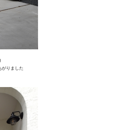
り
あがりました