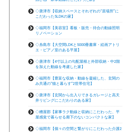
◇唐津市【収納スペースとそれぞれの“居場所”に
こだわった5LDKの家】
◇福岡市【美容室】看板・販売・待合の動線照明
リノベーション
◇糸島市【大空間LDKと5000冊書庫・絵画アトリ
エ・ピアノ室のある平屋】
◇唐津市【4寸以上の勾配屋根と外部収納・中2階
を加えた動線を考慮した家】
◇福岡市【豊富な収納・動線を凝縮した、玄関の
み共通の”猫と暮らす”2世帯住宅】
◇唐津市【玄関から出入りできるガレージと高天
井リビングにこだわりのある家】
◇糟屋郡【家事ラク動線と収納にこだわった、平
屋感覚で暮らせる廊下のないコンパクトな家】
◇福岡市【個々の空間と繋がりにこだわった介護2