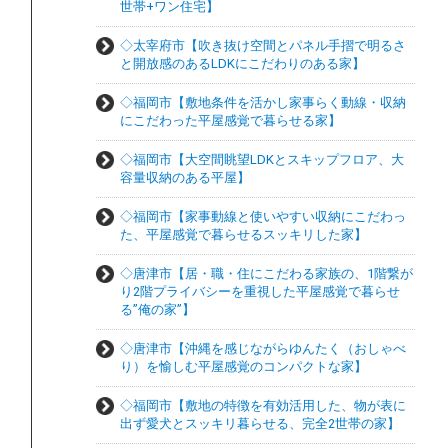
世帯+ワン住宅】
◇太宰府市【吹き抜け空間とパネル手摺で明るさ
と開放感のあるLDKにこだわりのある家】
◇福岡市【敷地条件を活かし家事らく動線・収納
にこだわった平屋感覚で暮らせる家】
◇福岡市【大空間眺望LDKとスキップフロア、大
容量収納のある平屋】
◇福岡市【家事動線と使いやすい収納にこだわっ
た、平屋感覚で暮らせるスッキリした家】
◇唐津市【居・職・住にこだわる家族の、1階繋が
り2階プライバシーを重視した平屋感覚で暮らせ
る”俺の家”】
◇唐津市【沖縄を感じながらゆんたく（おしゃべ
り）を愉しむ平屋感覚のコンパクトな家】
◇福岡市【敷地の特徴を有効活用した、物が表に
出ず愛犬とスッキリ暮らせる、完全2世帯の家】