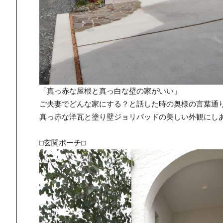
「真っ赤な屋根と真っ白な壁の家がいい」
ご夫妻でどんな家にする？と話した時の奥様の言葉通
真っ赤な洋瓦と塗り壁ジョリパッドの美しい外観にし
□玄関ポーチ□