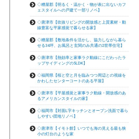
◇糟屋郡【明るく・温かく・物が表に出ないカフ
ェスタイルへの戸建て一部リノベ】
◇唐津市【吹抜リビングの開放感と上質素材・動
線豊富な平家感覚で暮らせる家】
◇糟屋郡【敷地条件を活かし、協力しながら暮ら
せる34坪、お風呂と玄関のみ共通の2世帯住宅】
◇唐津市【熱効率と家事ラク動線にこだわったラ
ップサイディングの5LDK】
◇福岡県【桜と空と月を臨みつつ周辺との視線を
かわしたセンターコートのある平屋】
◇唐津市【平屋感覚と家事ラク動線・開放感のあ
るアメリカンスタイルの家】
◇福岡市【対面L字キッチンとオープン洗面で暮ら
しやすい団地リノベ】
◇唐津市【イモト館】いつでも海の見える最も狭
小の灯台のような家