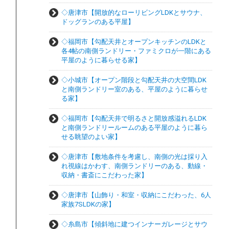
◇唐津市【開放的なローリビングLDKとサウナ、
ドッグランのある平屋】
◇福岡市【勾配天井とオープンキッチンのLDKと
各4帖の南側ランドリー・ファミクロが一階にある
平屋のように暮らせる家】
◇小城市【オープン階段と勾配天井の大空間LDK
と南側ランドリー室のある、平屋のように暮らせ
る家】
◇福岡市【勾配天井で明るさと開放感溢れるLDK
と南側ランドリールームのある平屋のように暮ら
せる眺望のよい家】
◇唐津市【敷地条件を考慮し、南側の光は採り入
れ視線はかわす、南側ランドリーのある、動線・
収納・書斎にこだわった家】
◇唐津市【山飾り・和室・収納にこだわった、6人
家族7SLDKの家】
◇糸島市【傾斜地に建つインナーガレージとサウ