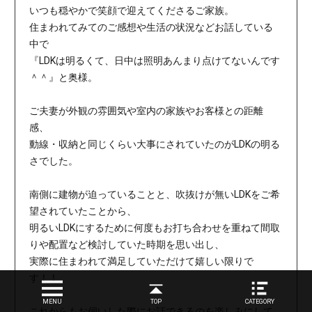
いつも穏やかで笑顔で迎えてくださるご家族。
住まわれてみてのご感想や生活の状況などお話している
中で
『LDKは明るくて、日中は照明あんまり点けてないんです
＾＾』と奥様。
ご夫妻が外観の雰囲気や室内の家族やお客様との距離
感、
動線・収納と同じくらい大事にされていたのがLDKの明る
さでした。
南側に建物が迫っていることと、吹抜けが無いLDKをご希
望されていたことから、
明るいLDKにするために何度もお打ち合わせを重ねて間取
りや配置など検討していた時期を思い出し、
実際に住まわれて満足していただけて嬉しい限りで
す！！
MENU
TOP
CATEGORY
これからもお伺いした際にお話できるのを楽しみにして