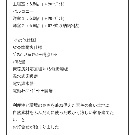
主寝室：6.8帖（＋ｸﾛｰｾﾞｯﾄ）
バルコニー
洋室１：6.0帖（＋ｸﾛｰｾﾞｯﾄ）
洋室２：6.8帖（＋ﾛﾌﾄ式収納約2帖）
[その他仕様]
省令準耐火仕様
ﾍﾟｱｶﾞﾗｽ＆ｱﾙﾐ＋樹脂ｻｯｼ
和紙畳
床暖房対応無垢ﾌﾛｱ&無垢腰板
温水式床暖房
電気温水器
電動ｵｰﾊﾞｰｹﾞｰﾄ＋開扉
利便性と環境の良さを兼ね備えた景色の良い土地に
自然素材をふんだんに使った暖かく涼しい家を建てた
い！と
お打合せが始まりました