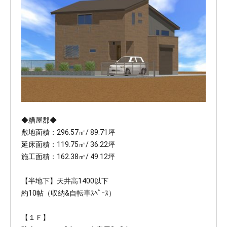
◆糟屋郡◆
敷地面積：296.57㎡/ 89.71坪
延床面積：119.75㎡/ 36.22坪
施工面積：162.38㎡/ 49.12坪
【半地下】天井高1400以下
約10帖（収納&自転車ｽﾍﾟｰｽ）
【１Ｆ】