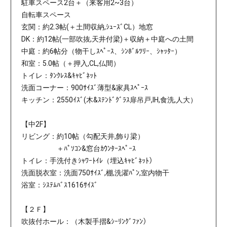
駐車スペース2台＋（来客用2~3台）
自転車スペース
玄関：約2.3帖(＋土間収納,ｼｭｰｽﾞCL）地窓
DK：約12帖(一部吹抜,天井付梁)＋収納＋中庭への土間
中庭：約6帖分（物干しｽﾍﾟｰｽ、ｼﾝﾎﾞﾙﾂﾘｰ、ｼｬｯﾀｰ）
和室：5.0帖（＋押入,CL,仏間）
トイレ：ﾀﾝｸﾚｽ&ｷｬﾋﾞﾈｯﾄ
洗面コーナー：900ｻｲｽﾞ薄型&家具ｽﾍﾟｰｽ
キッチン：2550ｲｽﾞ(木&ｽﾃﾝﾄﾞｸﾞﾗｽ扉吊戸,IH,食洗,人大）
【中2F】
リビング：約10帖（勾配天井,飾り梁）
＋ﾊﾟｿｺﾝ&窓台ｶｳﾝﾀｰｽﾍﾟｰｽ
トイレ：手洗付きｼｬﾜｰﾄｲﾚ（埋込ｷｬﾋﾞﾈｯﾄ）
洗面脱衣室：洗面750ｻｲｽﾞ,棚,洗濯ﾊﾟﾝ,室内物干
浴室：ｼｽﾃﾑﾊﾞｽ1616ｻｲｽﾞ
【２Ｆ】
吹抜付ホール：（木製手摺&ｼｰﾘﾝｸﾞﾌｧﾝ）