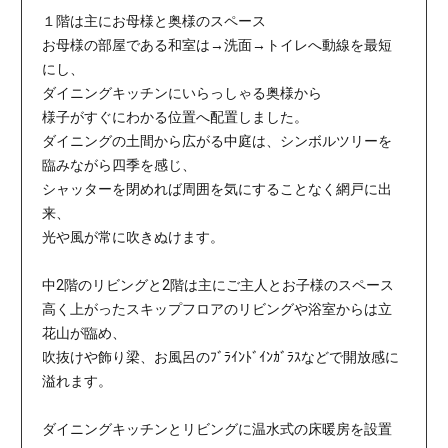
１階は主にお母様と奥様のスペース
お母様の部屋である和室は→洗面→トイレへ動線を最短
にし、
ダイニングキッチンにいらっしゃる奥様から
様子がすぐにわかる位置へ配置しました。
ダイニングの土間から広がる中庭は、シンボルツリーを
臨みながら四季を感じ、
シャッターを閉めれば周囲を気にすることなく網戸に出
来、
光や風が常に吹きぬけます。
中2階のリビングと2階は主にご主人とお子様のスペース
高く上がったスキップフロアのリビングや浴室からは立
花山が臨め、
吹抜けや飾り梁、お風呂のﾌﾞﾗｲﾝﾄﾞｲﾝｶﾞﾗｽなどで開放感に
溢れます。
ダイニングキッチンとリビングに温水式の床暖房を設置