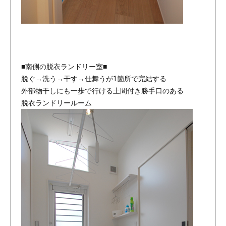
■南側の脱衣ランドリー室■
脱ぐ→洗う→干す→仕舞うが1箇所で完結する
外部物干しにも一歩で行ける土間付き勝手口のある
脱衣ランドリールーム